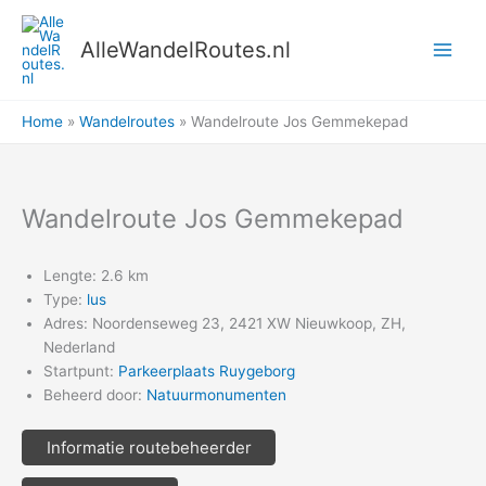
Ga
naar
AlleWandelRoutes.nl
de
inhoud
Home
Wandelroutes
Wandelroute Jos Gemmekepad
Wandelroute Jos Gemmekepad
Lengte: 2.6 km
Type:
lus
Adres: Noordenseweg 23, 2421 XW Nieuwkoop, ZH,
Nederland
Startpunt:
Parkeerplaats Ruygeborg
Beheerd door:
Natuurmonumenten
Informatie routebeheerder