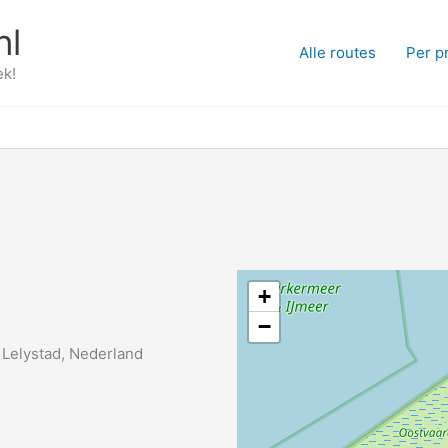
nl
Alle routes
Per p
ek!
+
−
 Lelystad, Nederland