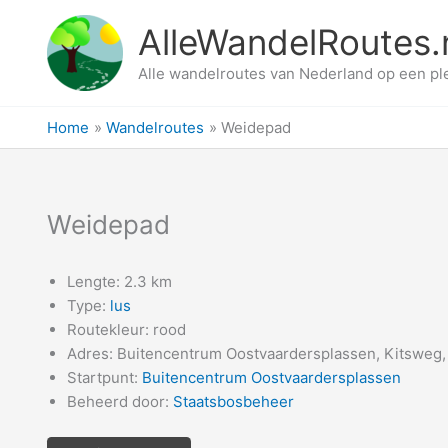
Ga
AlleWandelRoutes.
naar
de
Alle wandelroutes van Nederland op een pl
inhoud
Home
Wandelroutes
Weidepad
Weidepad
Lengte: 2.3 km
Type:
lus
Routekleur: rood
Adres: Buitencentrum Oostvaardersplassen, Kitsweg,
Startpunt:
Buitencentrum Oostvaardersplassen
Beheerd door:
Staatsbosbeheer