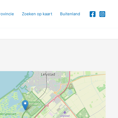
rovincie
Zoeken op kaart
Buitenland