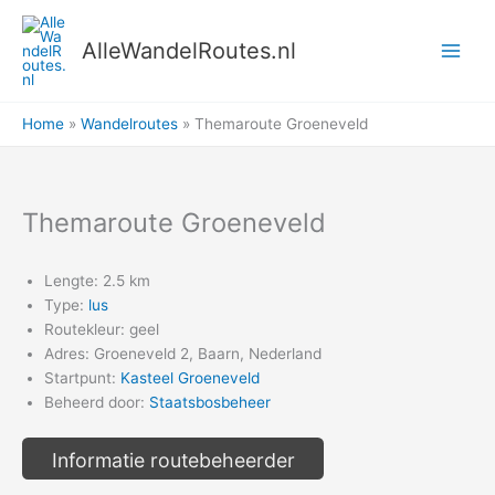
Ga
naar
AlleWandelRoutes.nl
de
inhoud
Home
Wandelroutes
Themaroute Groeneveld
Themaroute Groeneveld
Lengte: 2.5 km
Type:
lus
Routekleur: geel
Adres: Groeneveld 2, Baarn, Nederland
Startpunt:
Kasteel Groeneveld
Beheerd door:
Staatsbosbeheer
Informatie routebeheerder