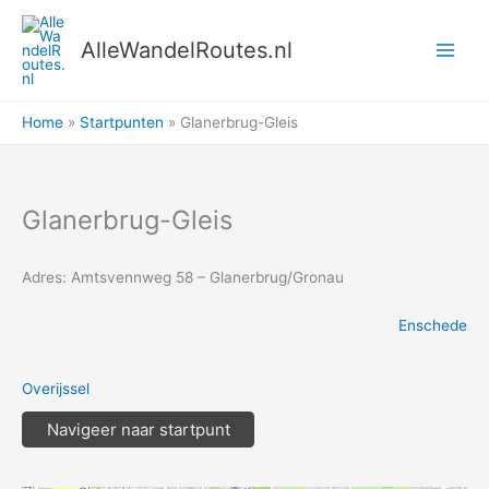
Ga
naar
AlleWandelRoutes.nl
de
inhoud
Home
Startpunten
Glanerbrug-Gleis
Glanerbrug-Gleis
Adres: Amtsvennweg 58 – Glanerbrug/Gronau
Enschede
Overijssel
Navigeer naar startpunt