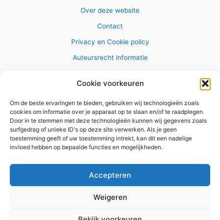
Over deze website
Contact
Privacy en Cookie policy
Auteursrecht informatie
Cookie voorkeuren
Om de beste ervaringen te bieden, gebruiken wij technologieën zoals
Copyright © 2026 AlleWandelRoutes.nl
cookies om informatie over je apparaat op te slaan en/of te raadplegen.
Door in te stemmen met deze technologieën kunnen wij gegevens zoals
surfgedrag of unieke ID's op deze site verwerken. Als je geen
toestemming geeft of uw toestemming intrekt, kan dit een nadelige
invloed hebben op bepaalde functies en mogelijkheden.
Vul hier je e-mail adres in om het
GRATIS wandelboekje te
Accepteren
ontvangen
Weigeren
✕
Bekijk voorkeuren