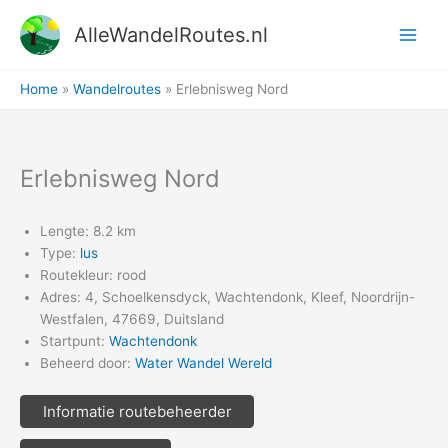
Ga
AlleWandelRoutes.nl
naar
de
inhoud
Home
Wandelroutes
Erlebnisweg Nord
Erlebnisweg Nord
Lengte: 8.2 km
Type:
lus
Routekleur: rood
Adres: 4, Schoelkensdyck, Wachtendonk, Kleef, Noordrijn-
Westfalen, 47669, Duitsland
Startpunt:
Wachtendonk
Beheerd door:
Water Wandel Wereld
Informatie routebeheerder