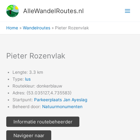
Ga
AlleWandelRoutes.nl
naar
de
inhoud
Home
Wandelroutes
Pieter Rozenvlak
Pieter Rozenvlak
Lengte: 3.3 km
Type:
lus
Routekleur: donkerblauw
Adres: {53.035127,4.735583}
Startpunt:
Parkeerplaats Jan Ayeslag
Beheerd door:
Natuurmonumenten
Informatie routebeheerder
Navigeer naar