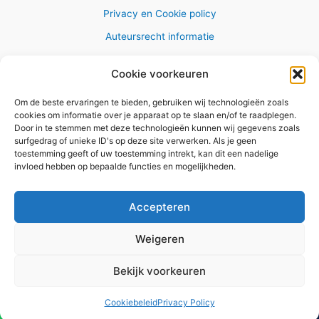
Privacy en Cookie policy
Auteursrecht informatie
Cookie voorkeuren
Om de beste ervaringen te bieden, gebruiken wij technologieën zoals
Copyright © 2026 AlleWandelRoutes.nl
cookies om informatie over je apparaat op te slaan en/of te raadplegen.
Door in te stemmen met deze technologieën kunnen wij gegevens zoals
surfgedrag of unieke ID's op deze site verwerken. Als je geen
toestemming geeft of uw toestemming intrekt, kan dit een nadelige
invloed hebben op bepaalde functies en mogelijkheden.
Vul hier je e-mail adres in om het
GRATIS wandelboekje te
Accepteren
ontvangen
Weigeren
✕
Bekijk voorkeuren
Versturen
Cookiebeleid
Privacy Policy