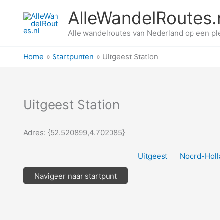
Ga
AlleWandelRoutes.
naar
de
Alle wandelroutes van Nederland op een pl
inhoud
Home
Startpunten
Uitgeest Station
Uitgeest Station
Adres: {52.520899,4.702085}
Uitgeest
Noord-Holl
Navigeer naar startpunt