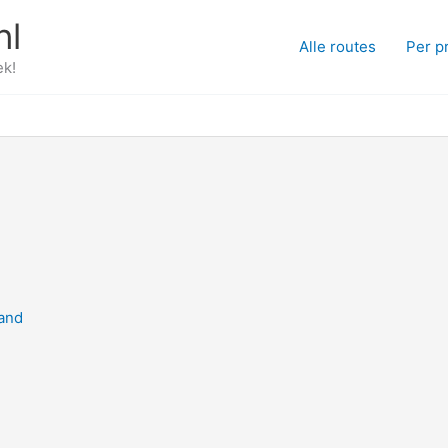
nl
Alle routes
Per p
ek!
and