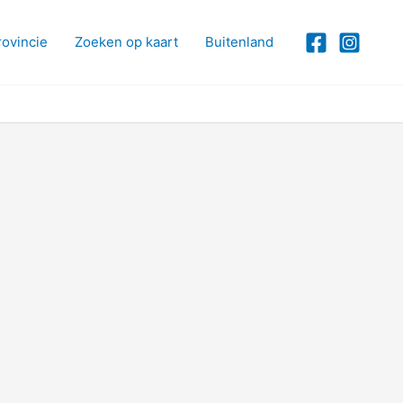
rovincie
Zoeken op kaart
Buitenland