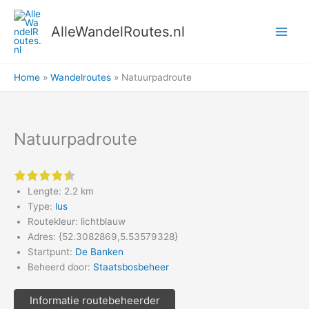
Ga
naar
AlleWandelRoutes.nl
de
inhoud
Home
Wandelroutes
Natuurpadroute
Natuurpadroute
4.5 of 5 stars
Lengte: 2.2 km
Type:
lus
Routekleur: lichtblauw
Adres: {52.3082869,5.53579328}
Startpunt:
De Banken
Beheerd door:
Staatsbosbeheer
Informatie routebeheerder