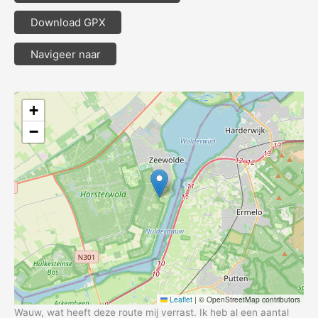
Download GPX
Navigeer naar
+
−
Leaflet
|
© OpenStreetMap contributors
Wauw, wat heeft deze route mij verrast. Ik heb al een aantal