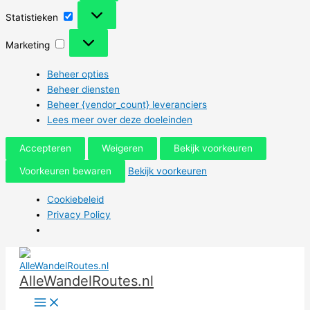
Statistieken
Statistieken
Marketing
Marketing
Beheer opties
Beheer diensten
Beheer {vendor_count} leveranciers
Lees meer over deze doeleinden
Accepteren
Weigeren
Bekijk voorkeuren
Voorkeuren bewaren
Bekijk voorkeuren
Cookiebeleid
Privacy Policy
Ga
naar
AlleWandelRoutes.nl
de
inhoud