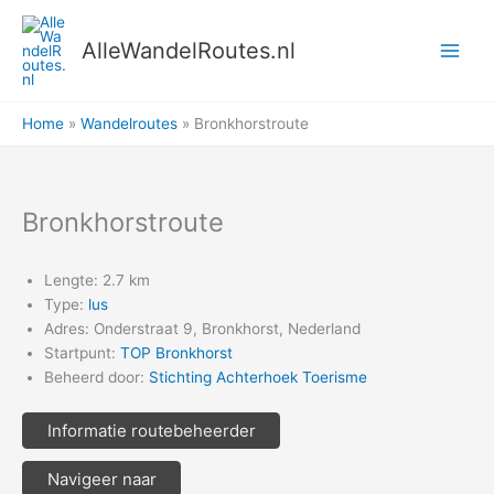
Ga
naar
AlleWandelRoutes.nl
de
inhoud
Home
Wandelroutes
Bronkhorstroute
Bronkhorstroute
Lengte: 2.7 km
Type:
lus
Adres: Onderstraat 9, Bronkhorst, Nederland
Startpunt:
TOP Bronkhorst
Beheerd door:
Stichting Achterhoek Toerisme
Informatie routebeheerder
Navigeer naar