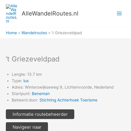
Ga
naar
AlleWandelRoutes.nl
de
inhoud
Home
Wandelroutes
’t Griezeveldpad
’t Griezeveldpad
Lengte: 13.7 km
Type:
lus
Adres: Winterswijkseweg 9, Lichtenvoorde, Nederland
Startpunt:
Beneman
Beheerd door:
Stichting Achterhoek Toerisme
Informatie routebeheerder
Navigeer naar