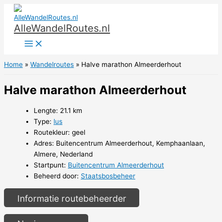
Ga
naar
AlleWandelRoutes.nl
de
inhoud
Home
Wandelroutes
Halve marathon Almeerderhout
Halve marathon Almeerderhout
Lengte: 21.1 km
Type:
lus
Routekleur: geel
Adres: Buitencentrum Almeerderhout, Kemphaanlaan,
Almere, Nederland
Startpunt:
Buitencentrum Almeerderhout
Beheerd door:
Staatsbosbeheer
Informatie routebeheerder