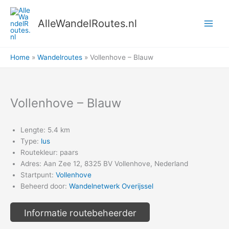
Ga
naar
AlleWandelRoutes.nl
de
inhoud
Home
Wandelroutes
Vollenhove – Blauw
Vollenhove – Blauw
Lengte: 5.4 km
Type:
lus
Routekleur: paars
Adres: Aan Zee 12, 8325 BV Vollenhove, Nederland
Startpunt:
Vollenhove
Beheerd door:
Wandelnetwerk Overijssel
Informatie routebeheerder