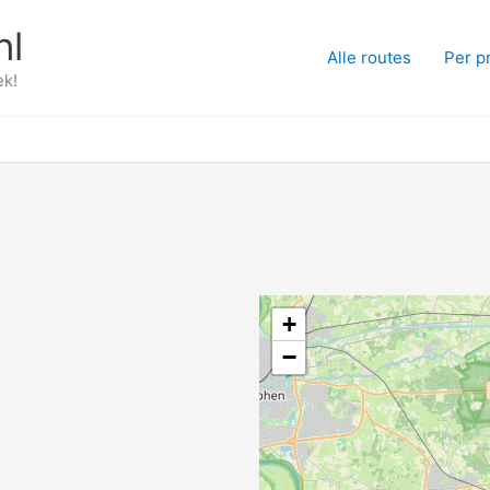
nl
Alle routes
Per p
ek!
+
−