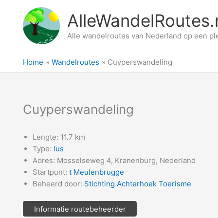
Ga
AlleWandelRoutes.
naar
de
Alle wandelroutes van Nederland op een pl
inhoud
Home
Wandelroutes
Cuyperswandeling
Cuyperswandeling
Lengte: 11.7 km
Type:
lus
Adres: Mosselseweg 4, Kranenburg, Nederland
Startpunt:
t Meulenbrugge
Beheerd door:
Stichting Achterhoek Toerisme
Informatie routebeheerder