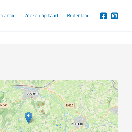
rovincie
Zoeken op kaart
Buitenland