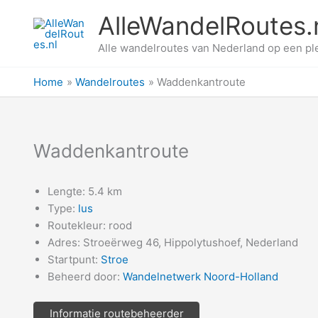
Ga
AlleWandelRoutes.
naar
de
Alle wandelroutes van Nederland op een pl
inhoud
Home
Wandelroutes
Waddenkantroute
Waddenkantroute
Lengte: 5.4 km
Type:
lus
Routekleur: rood
Adres: Stroeërweg 46, Hippolytushoef, Nederland
Startpunt:
Stroe
Beheerd door:
Wandelnetwerk Noord-Holland
Informatie routebeheerder