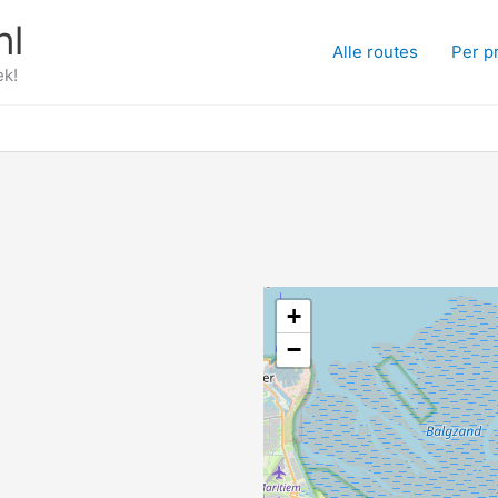
nl
Alle routes
Per p
ek!
+
−