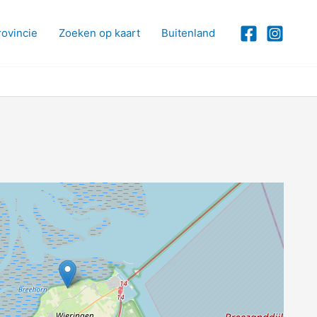
rovincie
Zoeken op kaart
Buitenland