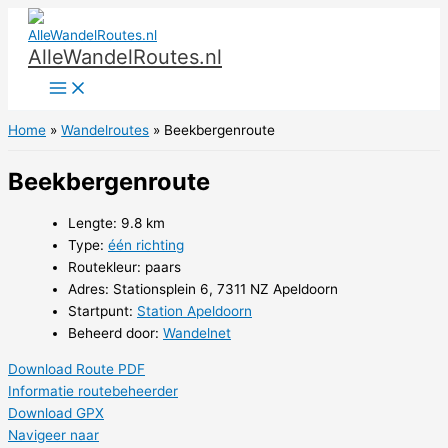
Ga
naar
AlleWandelRoutes.nl
de
inhoud
Home
Wandelroutes
Beekbergenroute
Beekbergenroute
Lengte: 9.8 km
Type:
één richting
Routekleur: paars
Adres: Stationsplein 6, 7311 NZ Apeldoorn
Startpunt:
Station Apeldoorn
Beheerd door:
Wandelnet
Download Route PDF
Informatie routebeheerder
Download GPX
Navigeer naar