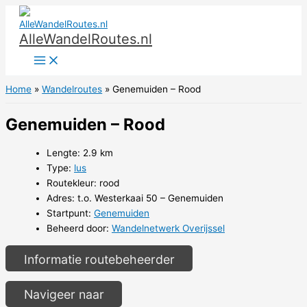
Ga
naar
AlleWandelRoutes.nl
de
inhoud
Home
Wandelroutes
Genemuiden – Rood
Genemuiden – Rood
Lengte: 2.9 km
Type:
lus
Routekleur: rood
Adres: t.o. Westerkaai 50 – Genemuiden
Startpunt:
Genemuiden
Beheerd door:
Wandelnetwerk Overijssel
Informatie routebeheerder
Navigeer naar