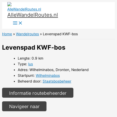
Ga
naar
AlleWandelRoutes.nl
de
inhoud
Home
Wandelroutes
Levenspad KWF-bos
Levenspad KWF-bos
Lengte: 0.9 km
Type:
lus
Adres: Wilhelminabos, Dronten, Nederland
Startpunt:
Wilhelminabos
Beheerd door:
Staatsbosbeheer
Informatie routebeheerder
Navigeer naar