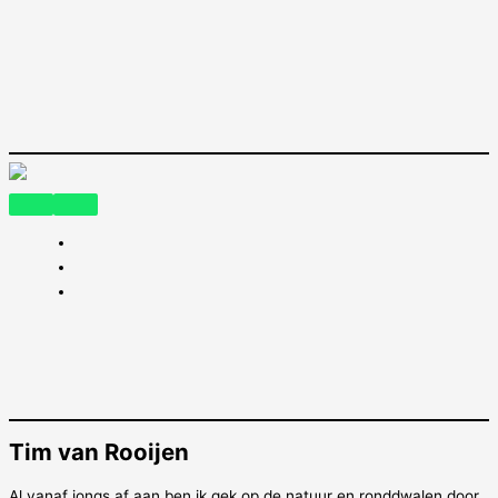
Tim van Rooijen
Al vanaf jongs af aan ben ik gek op de natuur en ronddwalen door