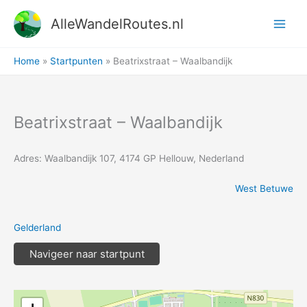
Ga
AlleWandelRoutes.nl
naar
de
inhoud
Home
Startpunten
Beatrixstraat – Waalbandijk
Beatrixstraat – Waalbandijk
Adres: Waalbandijk 107, 4174 GP Hellouw, Nederland
West Betuwe
Gelderland
Navigeer naar startpunt