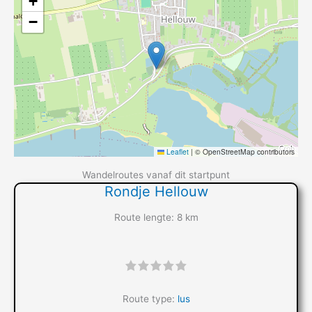
+
−
Leaflet
|
© OpenStreetMap contributors
Wandelroutes vanaf dit startpunt
Rondje Hellouw
Route lengte: 8 km
"]
Route type:
lus