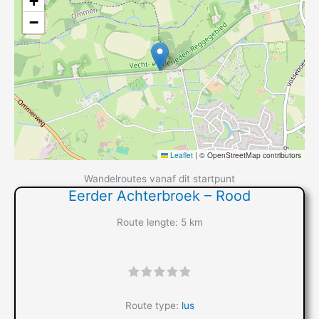
+
−
Leaflet
|
© OpenStreetMap contributors
Wandelroutes vanaf dit startpunt
Eerder Achterbroek – Rood
Route lengte: 5 km
"]
Route type:
lus