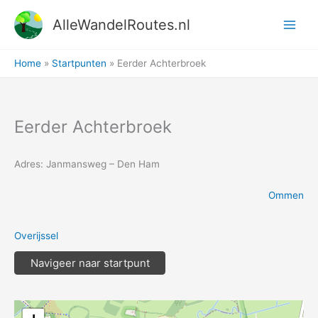
Ga
AlleWandelRoutes.nl
naar
de
inhoud
Home
Startpunten
Eerder Achterbroek
Eerder Achterbroek
Adres: Janmansweg – Den Ham
Ommen
Overijssel
Navigeer naar startpunt