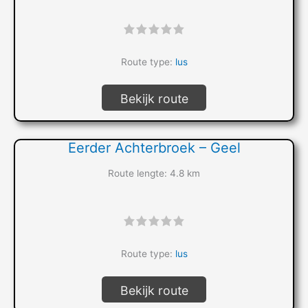
"]
Route type:
lus
Bekijk route
Eerder Achterbroek – Geel
Route lengte: 4.8 km
"]
Route type:
lus
Bekijk route