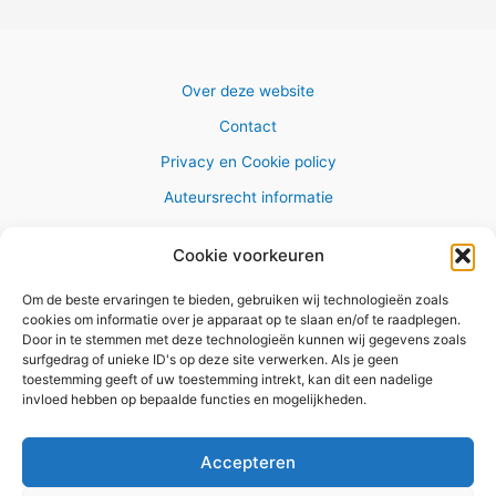
Over deze website
Contact
Privacy en Cookie policy
Auteursrecht informatie
Cookie voorkeuren
Om de beste ervaringen te bieden, gebruiken wij technologieën zoals
Copyright © 2026 AlleWandelRoutes.nl
cookies om informatie over je apparaat op te slaan en/of te raadplegen.
Door in te stemmen met deze technologieën kunnen wij gegevens zoals
surfgedrag of unieke ID's op deze site verwerken. Als je geen
toestemming geeft of uw toestemming intrekt, kan dit een nadelige
invloed hebben op bepaalde functies en mogelijkheden.
Vul hier je e-mail adres in om het
GRATIS wandelboekje te
Accepteren
ontvangen