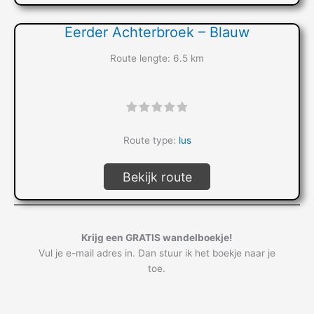
Eerder Achterbroek – Blauw
Route lengte: 6.5 km
"]
Route type:
lus
Bekijk route
Krijg een GRATIS wandelboekje!
Vul je e-mail adres in. Dan stuur ik het boekje naar je
toe.