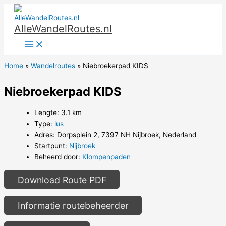
Ga
naar
AlleWandelRoutes.nl
de
inhoud
Home
Wandelroutes
Niebroekerpad KIDS
Niebroekerpad KIDS
Lengte: 3.1 km
Type:
lus
Adres: Dorpsplein 2, 7397 NH Nijbroek, Nederland
Startpunt:
Nijbroek
Beheerd door:
Klompenpaden
Download Route PDF
Informatie routebeheerder