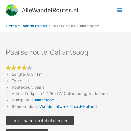
Ga
AlleWandelRoutes.nl
naar
de
inhoud
Home
Wandelroutes
Paarse route Callantsoog
Paarse route Callantsoog
4 of 5 stars
Lengte: 6.54 km
Type:
lus
Routekleur: paars
Adres: Kerkplein 1, 1759 GV Callantsoog, Nederland
Startpunt:
Callantsoog
Beheerd door:
Wandelnetwerk Noord-Holland
Informatie routebeheerder