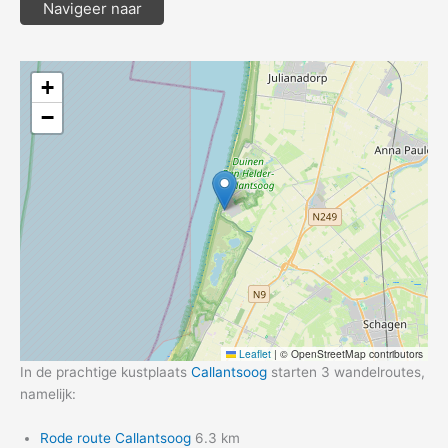
Navigeer naar
+
−
Leaflet
|
© OpenStreetMap contributors
In de prachtige kustplaats
Callantsoog
starten 3 wandelroutes,
namelijk:
Rode route Callantsoog
6.3 km