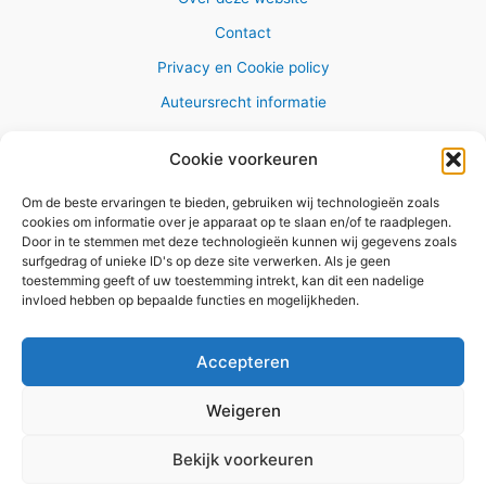
Contact
Privacy en Cookie policy
Auteursrecht informatie
Cookie voorkeuren
Om de beste ervaringen te bieden, gebruiken wij technologieën zoals
Copyright © 2026 AlleWandelRoutes.nl
cookies om informatie over je apparaat op te slaan en/of te raadplegen.
Door in te stemmen met deze technologieën kunnen wij gegevens zoals
surfgedrag of unieke ID's op deze site verwerken. Als je geen
toestemming geeft of uw toestemming intrekt, kan dit een nadelige
invloed hebben op bepaalde functies en mogelijkheden.
Vul hier je e-mail adres in om het
GRATIS wandelboekje te
Accepteren
ontvangen
Weigeren
✕
Bekijk voorkeuren