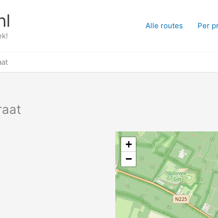
nl
Alle routes
Per p
ek!
aat
raat
+
−