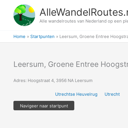
Ga
AlleWandelRoutes.
naar
de
Alle wandelroutes van Nederland op een pl
inhoud
Home
Startpunten
Leersum, Groene Entree Hoogstr
Leersum, Groene Entree Hoogst
Adres: Hoogstraat 4, 3956 NA Leersum
Utrechtse Heuvelrug
Utrecht
Navigeer naar startpunt