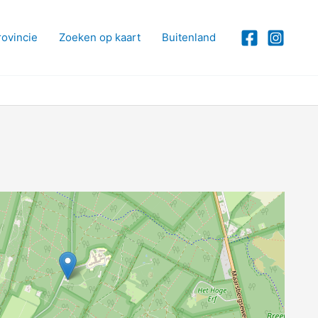
rovincie
Zoeken op kaart
Buitenland