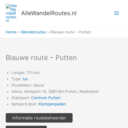
Ga
naar
AlleWandelRoutes.nl
de
inhoud
Home
Wandelroutes
Blauwe route – Putten
Blauwe route – Putten
Lengte: 11.5 km
Type:
lus
Routekleur: blauw
Adres: Kerkplein 15, 3881 BH Putten, Nederland
Startpunt:
Centrum Putten
Beheerd door:
Klompenpaden
Informatie routebeheerder