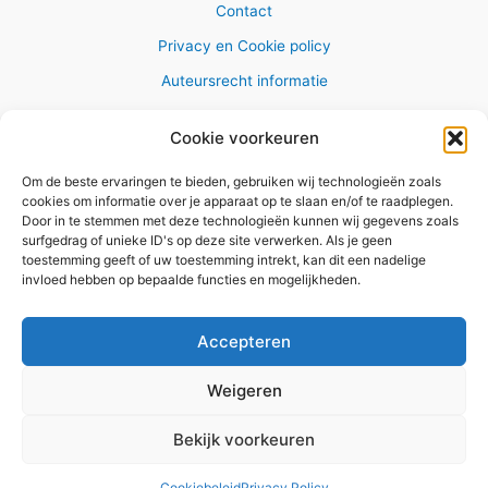
Contact
Privacy en Cookie policy
Auteursrecht informatie
Cookie voorkeuren
Om de beste ervaringen te bieden, gebruiken wij technologieën zoals
Copyright © 2026 AlleWandelRoutes.nl
cookies om informatie over je apparaat op te slaan en/of te raadplegen.
Door in te stemmen met deze technologieën kunnen wij gegevens zoals
surfgedrag of unieke ID's op deze site verwerken. Als je geen
toestemming geeft of uw toestemming intrekt, kan dit een nadelige
invloed hebben op bepaalde functies en mogelijkheden.
Vul hier je e-mail adres in om het
GRATIS wandelboekje te
Accepteren
ontvangen
Weigeren
✕
Bekijk voorkeuren
Versturen
Cookiebeleid
Privacy Policy