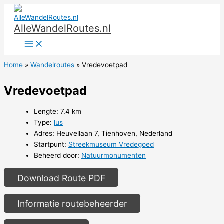
Ga
naar
AlleWandelRoutes.nl
de
inhoud
Home
Wandelroutes
Vredevoetpad
Vredevoetpad
Lengte: 7.4 km
Type:
lus
Adres: Heuvellaan 7, Tienhoven, Nederland
Startpunt:
Streekmuseum Vredegoed
Beheerd door:
Natuurmonumenten
Download Route PDF
Informatie routebeheerder