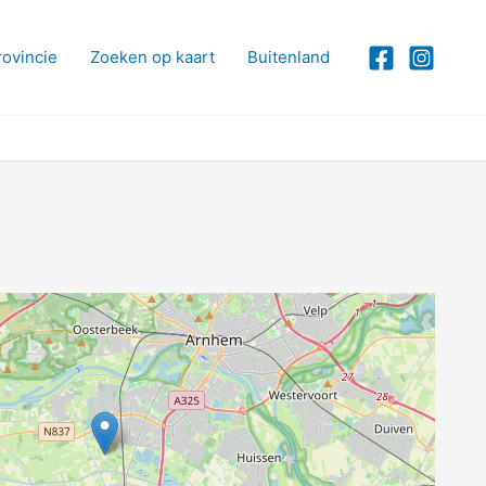
rovincie
Zoeken op kaart
Buitenland