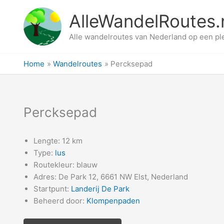
Ga
AlleWandelRoutes.
naar
de
Alle wandelroutes van Nederland op een pl
inhoud
Home
Wandelroutes
Percksepad
Percksepad
Lengte: 12 km
Type:
lus
Routekleur: blauw
Adres: De Park 12, 6661 NW Elst, Nederland
Startpunt:
Landerij De Park
Beheerd door:
Klompenpaden