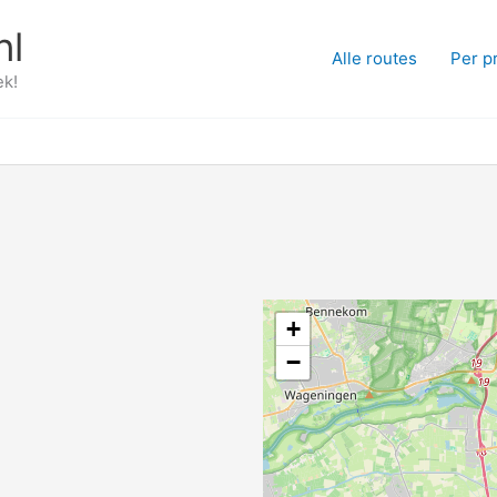
nl
Alle routes
Per p
ek!
+
−