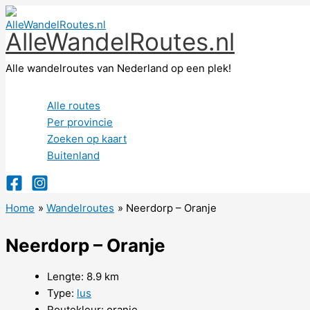
Ga
naar
AlleWandelRoutes.nl
de
inhoud
Alle wandelroutes van Nederland op een plek!
Alle routes
Per provincie
Zoeken op kaart
Buitenland
Home
Wandelroutes
Neerdorp – Oranje
Neerdorp – Oranje
Lengte: 8.9 km
Type:
lus
Routekleur: oranje