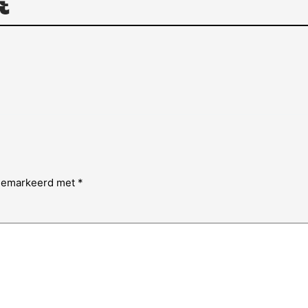
Built with Kit
 gemarkeerd met
*