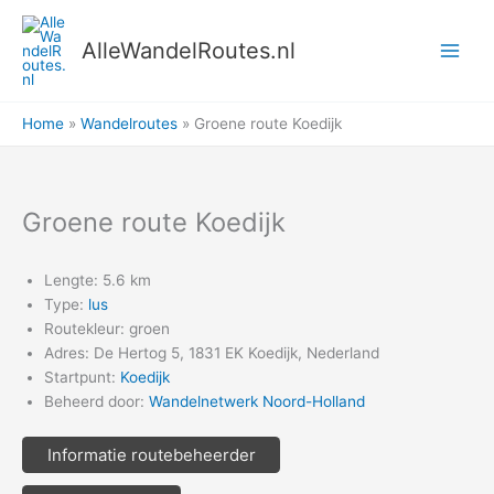
Ga
naar
AlleWandelRoutes.nl
de
inhoud
Home
Wandelroutes
Groene route Koedijk
Groene route Koedijk
Lengte: 5.6 km
Type:
lus
Routekleur: groen
Adres: De Hertog 5, 1831 EK Koedijk, Nederland
Startpunt:
Koedijk
Beheerd door:
Wandelnetwerk Noord-Holland
Informatie routebeheerder