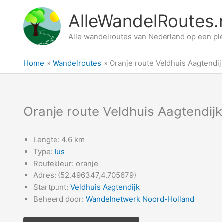
Ga
AlleWandelRoutes.
naar
de
Alle wandelroutes van Nederland op een pl
inhoud
Home
Wandelroutes
Oranje route Veldhuis Aagtendij
Oranje route Veldhuis Aagtendijk
Lengte: 4.6 km
Type:
lus
Routekleur: oranje
Adres: {52.496347,4.705679}
Startpunt:
Veldhuis Aagtendijk
Beheerd door:
Wandelnetwerk Noord-Holland