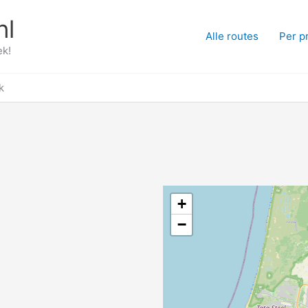
nl
Alle routes
Per p
ek!
k
+
−