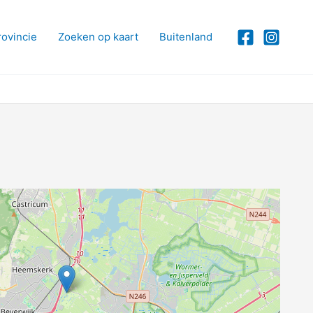
rovincie
Zoeken op kaart
Buitenland