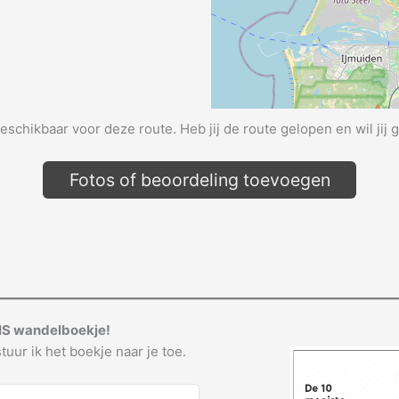
beschikbaar voor deze route. Heb jij de route gelopen en wil jij 
Fotos of beoordeling toevoegen
IS wandelboekje!
tuur ik het boekje naar je toe.