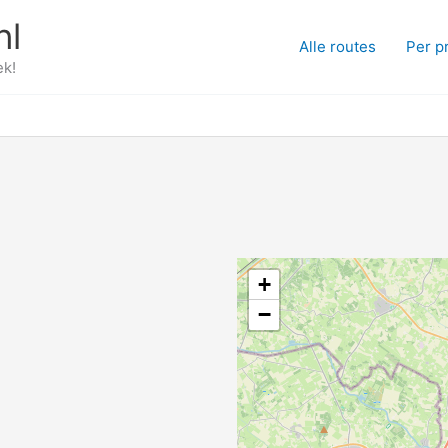
nl
Alle routes
Per p
ek!
+
−