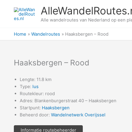
Ga
AlleWandelRoutes.
naar
de
Alle wandelroutes van Nederland op een pl
inhoud
Home
Wandelroutes
Haaksbergen – Rood
Haaksbergen – Rood
Lengte: 11.8 km
Type:
lus
Routekleur: rood
Adres: Blankenburgerstraat 40 – Haaksbergen
Startpunt:
Haaksbergen
Beheerd door:
Wandelnetwerk Overijssel
Informatie routebeheerder