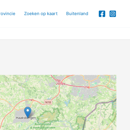
rovincie
Zoeken op kaart
Buitenland