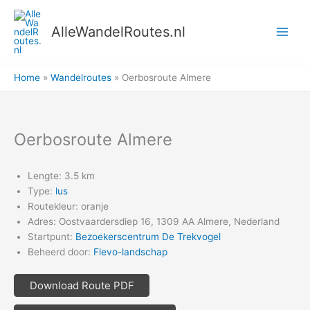
Ga
naar
AlleWandelRoutes.nl
de
inhoud
Home
Wandelroutes
Oerbosroute Almere
Oerbosroute Almere
Lengte: 3.5 km
Type:
lus
Routekleur: oranje
Adres: Oostvaardersdiep 16, 1309 AA Almere, Nederland
Startpunt:
Bezoekerscentrum De Trekvogel
Beheerd door:
Flevo-landschap
Download Route PDF