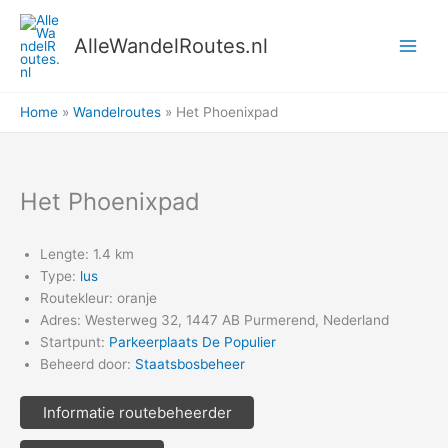
Ga
naar
AlleWandelRoutes.nl
de
inhoud
Home
Wandelroutes
Het Phoenixpad
Het Phoenixpad
Lengte: 1.4 km
Type:
lus
Routekleur: oranje
Adres: Westerweg 32, 1447 AB Purmerend, Nederland
Startpunt:
Parkeerplaats De Populier
Beheerd door:
Staatsbosbeheer
Informatie routebeheerder