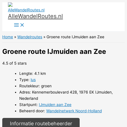
Ga
naar
AlleWandelRoutes.nl
de
inhoud
Home
Wandelroutes
Groene route IJmuiden aan Zee
Groene route IJmuiden aan Zee
4.5 of 5 stars
Lengte: 4.1 km
Type:
lus
Routekleur: groen
Adres: Kennemerboulevard 428, 1976 EK IJmuiden,
Nederland
Startpunt:
IJmuiden aan Zee
Beheerd door:
Wandelnetwerk Noord-Holland
Informatie routebeheerder