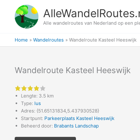
Ga
AlleWandelRoutes.
naar
de
Alle wandelroutes van Nederland op een pl
inhoud
Home
Wandelroutes
Wandelroute Kasteel Heeswijk
Wandelroute Kasteel Heeswijk
4 of 5 stars
Lengte: 3.5 km
Type:
lus
Adres: {51.65131834,5.437930528}
Startpunt:
Parkeerplaats Kasteel Heeswijk
Beheerd door:
Brabants Landschap