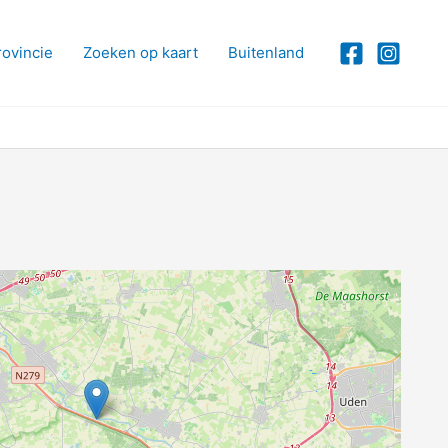
rovincie
Zoeken op kaart
Buitenland