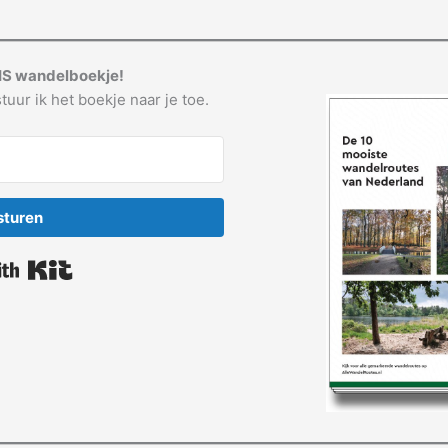
IS wandelboekje!
tuur ik het boekje naar je toe.
sturen
Built with Kit