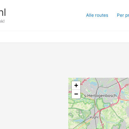
nl
Alle routes
Per p
ek!
+
−