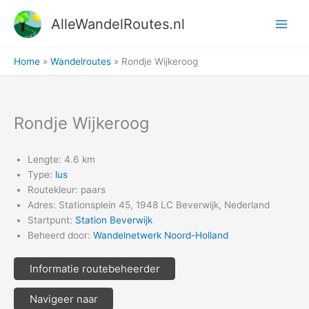
Ga
AlleWandelRoutes.nl
naar
de
inhoud
Home
Wandelroutes
Rondje Wijkeroog
Rondje Wijkeroog
Lengte: 4.6 km
Type:
lus
Routekleur: paars
Adres: Stationsplein 45, 1948 LC Beverwijk, Nederland
Startpunt:
Station Beverwijk
Beheerd door:
Wandelnetwerk Noord-Holland
Informatie routebeheerder
Navigeer naar