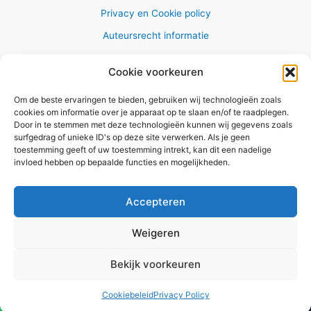
Privacy en Cookie policy
Auteursrecht informatie
Cookie voorkeuren
Om de beste ervaringen te bieden, gebruiken wij technologieën zoals
Copyright © 2026 AlleWandelRoutes.nl
cookies om informatie over je apparaat op te slaan en/of te raadplegen.
Door in te stemmen met deze technologieën kunnen wij gegevens zoals
surfgedrag of unieke ID's op deze site verwerken. Als je geen
toestemming geeft of uw toestemming intrekt, kan dit een nadelige
invloed hebben op bepaalde functies en mogelijkheden.
Vul hier je e-mail adres in om het
GRATIS wandelboekje te
Accepteren
ontvangen
Weigeren
✕
Bekijk voorkeuren
Versturen
Cookiebeleid
Privacy Policy