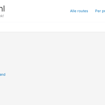
nl
Alle routes
Per p
ek!
and