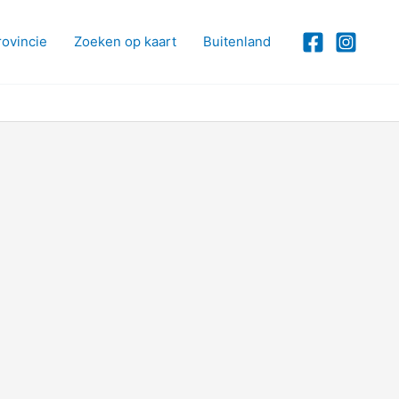
rovincie
Zoeken op kaart
Buitenland