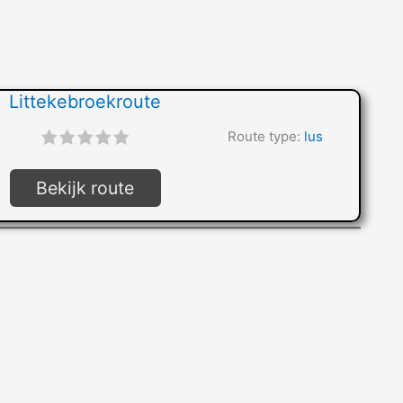
Littekebroekroute
"]
Route type:
lus
Bekijk route