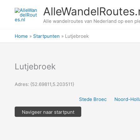
Ga
AlleWandelRoutes.
naar
de
Alle wandelroutes van Nederland op een pl
inhoud
Home
Startpunten
Lutjebroek
Lutjebroek
Adres: {52.69811,5.203511}
Stede Broec
Noord-Holl
Navigeer naar startpunt