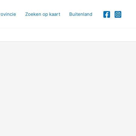
rovincie
Zoeken op kaart
Buitenland