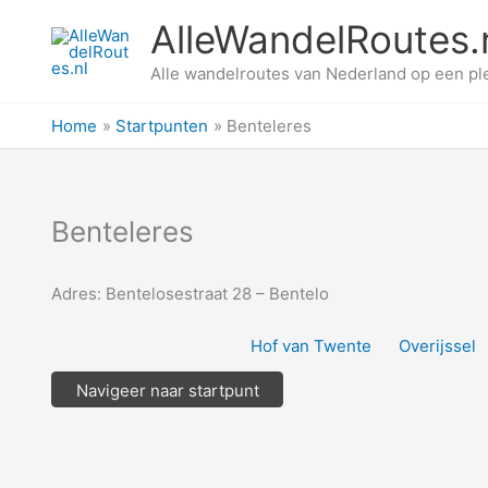
Ga
AlleWandelRoutes.
naar
de
Alle wandelroutes van Nederland op een pl
inhoud
Home
Startpunten
Benteleres
Benteleres
Adres: Bentelosestraat 28 – Bentelo
Hof van Twente
Overijssel
Navigeer naar startpunt