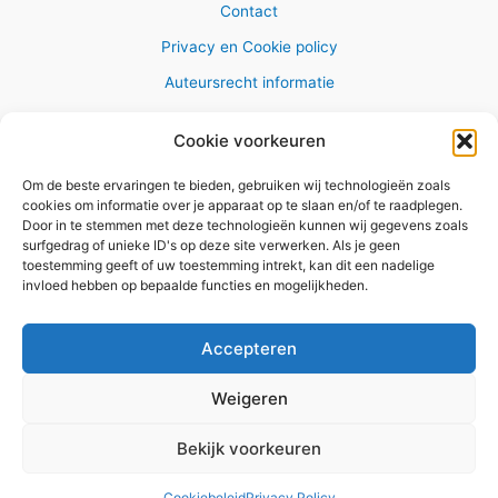
Contact
Privacy en Cookie policy
Auteursrecht informatie
Cookie voorkeuren
Om de beste ervaringen te bieden, gebruiken wij technologieën zoals
Copyright © 2026 AlleWandelRoutes.nl
cookies om informatie over je apparaat op te slaan en/of te raadplegen.
Door in te stemmen met deze technologieën kunnen wij gegevens zoals
surfgedrag of unieke ID's op deze site verwerken. Als je geen
toestemming geeft of uw toestemming intrekt, kan dit een nadelige
invloed hebben op bepaalde functies en mogelijkheden.
Vul hier je e-mail adres in om het
GRATIS wandelboekje te
Accepteren
ontvangen
Weigeren
✕
Bekijk voorkeuren
Versturen
Cookiebeleid
Privacy Policy