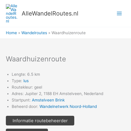
Ga
naar
AlleWandelRoutes.nl
de
inhoud
Home
Wandelroutes
Waardhuizenroute
Waardhuizenroute
Lengte: 6.5 km
Type:
lus
Routekleur: geel
Adres: Jupiter 2, 1188 EH Amstelveen, Nederland
Startpunt:
Amstelveen Brink
Beheerd door:
Wandelnetwerk Noord-Holland
Informatie routebeheerder