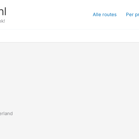
nl
Alle routes
Per p
ek!
erland