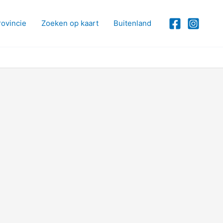
rovincie
Zoeken op kaart
Buitenland