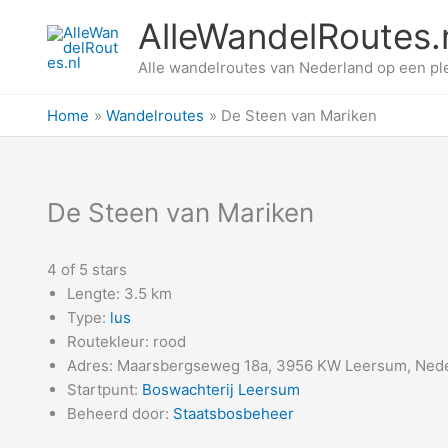
Ga
AlleWandelRoutes.
naar
de
Alle wandelroutes van Nederland op een pl
inhoud
Home
Wandelroutes
De Steen van Mariken
De Steen van Mariken
4 of 5 stars
Lengte: 3.5 km
Type:
lus
Routekleur: rood
Adres: Maarsbergseweg 18a, 3956 KW Leersum, Ned
Startpunt:
Boswachterij Leersum
Beheerd door:
Staatsbosbeheer