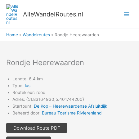
Ga
naar
AlleWandelRoutes.nl
de
inhoud
Home
Wandelroutes
Rondje Heerewaarden
Rondje Heerewaarden
Lengte: 6.4 km
Type:
lus
Routekleur: rood
Adres: {51.83164930,5.401744200}
Startpunt:
De Kop – Heerewaardense Afsluitdijk
Beheerd door:
Bureau Toerisme Rivierenland
Download Route PDF