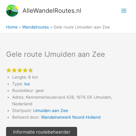
Ga
AlleWandelRoutes.nl
naar
de
inhoud
Home
Wandelroutes
Gele route IJmuiden aan Zee
Gele route IJmuiden aan Zee
4.5 of 5 stars
Lengte: 6 km
Type:
lus
Routekleur: geel
Adres: Kennemerboulevard 428, 1976 EK IJmuiden,
Nederland
Startpunt:
IJmuiden aan Zee
Beheerd door:
Wandelnetwerk Noord-Holland
Informatie routebeheerder