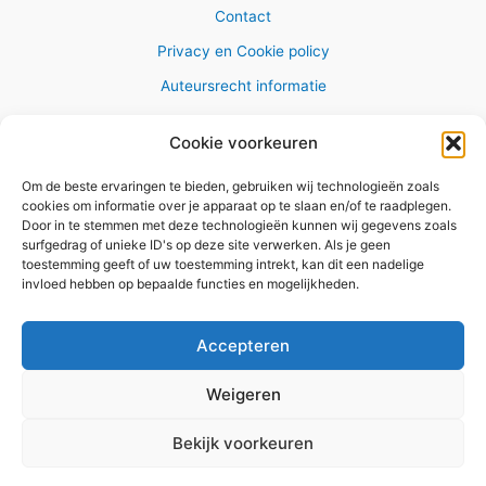
Contact
Privacy en Cookie policy
Auteursrecht informatie
Cookie voorkeuren
Om de beste ervaringen te bieden, gebruiken wij technologieën zoals
Copyright © 2026 AlleWandelRoutes.nl
cookies om informatie over je apparaat op te slaan en/of te raadplegen.
Door in te stemmen met deze technologieën kunnen wij gegevens zoals
surfgedrag of unieke ID's op deze site verwerken. Als je geen
toestemming geeft of uw toestemming intrekt, kan dit een nadelige
invloed hebben op bepaalde functies en mogelijkheden.
Vul hier je e-mail adres in om het
GRATIS wandelboekje te
Accepteren
ontvangen
Weigeren
✕
Bekijk voorkeuren
Versturen