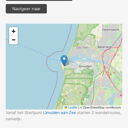
Navigeer naar
+
−
Leaflet
|
© OpenStreetMap contributors
Vanaf het Startpunt
IJmuiden aan Zee
starten 3 wandelroutes,
namelijk: