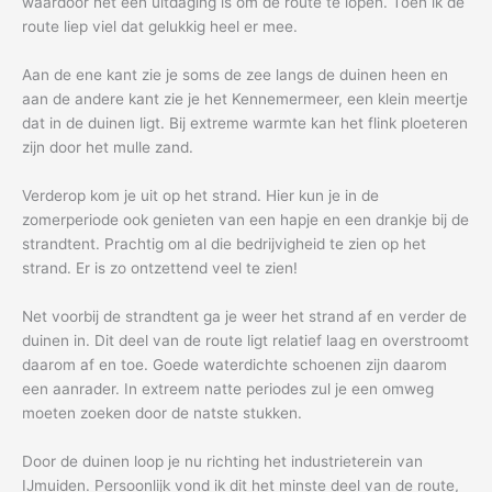
waardoor het een uitdaging is om de route te lopen. Toen ik de
route liep viel dat gelukkig heel er mee.
Aan de ene kant zie je soms de zee langs de duinen heen en
aan de andere kant zie je het Kennemermeer, een klein meertje
dat in de duinen ligt. Bij extreme warmte kan het flink ploeteren
zijn door het mulle zand.
Verderop kom je uit op het strand. Hier kun je in de
zomerperiode ook genieten van een hapje en een drankje bij de
strandtent. Prachtig om al die bedrijvigheid te zien op het
strand. Er is zo ontzettend veel te zien!
Net voorbij de strandtent ga je weer het strand af en verder de
duinen in. Dit deel van de route ligt relatief laag en overstroomt
daarom af en toe. Goede waterdichte schoenen zijn daarom
een aanrader. In extreem natte periodes zul je een omweg
moeten zoeken door de natste stukken.
Door de duinen loop je nu richting het industrieterein van
IJmuiden. Persoonlijk vond ik dit het minste deel van de route,