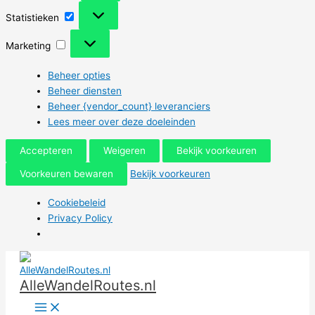
Statistieken
Statistieken
Marketing
Marketing
Beheer opties
Beheer diensten
Beheer {vendor_count} leveranciers
Lees meer over deze doeleinden
Accepteren
Weigeren
Bekijk voorkeuren
Voorkeuren bewaren
Bekijk voorkeuren
Cookiebeleid
Privacy Policy
Ga
naar
AlleWandelRoutes.nl
de
inhoud