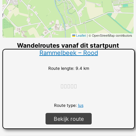
Leaflet
|
© OpenStreetMap contributors
Wandelroutes vanaf dit startpunt
Rammelbeek – Rood
Route lengte: 9.4 km
"]
Route type:
lus
Bekijk route