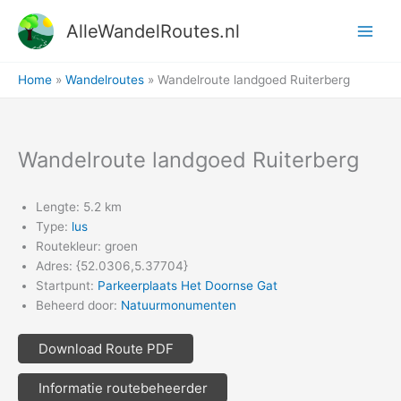
Ga
AlleWandelRoutes.nl
naar
de
inhoud
Home
Wandelroutes
Wandelroute landgoed Ruiterberg
Wandelroute landgoed Ruiterberg
Lengte: 5.2 km
Type:
lus
Routekleur: groen
Adres: {52.0306,5.37704}
Startpunt:
Parkeerplaats Het Doornse Gat
Beheerd door:
Natuurmonumenten
Download Route PDF
Informatie routebeheerder