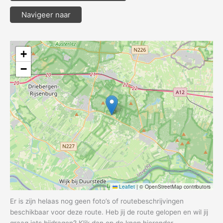
Navigeer naar
+
−
Leaflet
|
© OpenStreetMap contributors
Er is zijn helaas nog geen foto’s of routebeschrijvingen
beschikbaar voor deze route. Heb jij de route gelopen en wil jij
graag iets bijdragen? Klik dan op de knop hieronder.