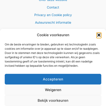
Contact
Privacy en Cookie policy
Auteursrecht informatie
Cookie voorkeuren
Om de beste ervaringen te bieden, gebruiken wij technologieën zoals
Copyright © 2026 AlleWandelRoutes.nl
cookies om informatie over je apparaat op te slaan en/of te raadplegen.
Door in te stemmen met deze technologieën kunnen wij gegevens zoals
surfgedrag of unieke ID's op deze site verwerken. Als je geen
toestemming geeft of uw toestemming intrekt, kan dit een nadelige
invloed hebben op bepaalde functies en mogelijkheden.
Vul hier je e-mail adres in om het
GRATIS wandelboekje te
Accepteren
ontvangen
Weigeren
✕
Bekijk voorkeuren