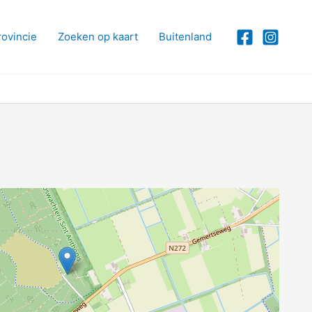
rovincie
Zoeken op kaart
Buitenland