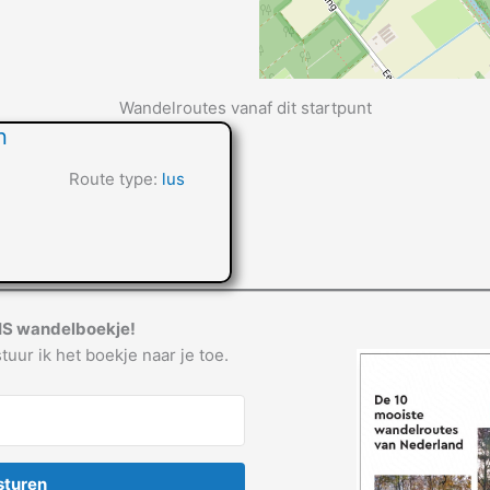
Wandelroutes vanaf dit startpunt
n
Route type:
lus
IS wandelboekje!
tuur ik het boekje naar je toe.
sturen