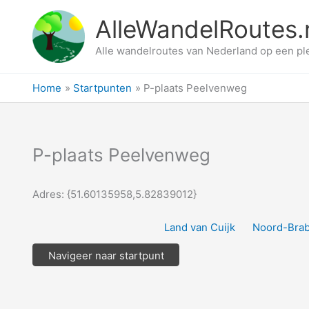
Ga
AlleWandelRoutes.
naar
de
Alle wandelroutes van Nederland op een pl
inhoud
Home
Startpunten
P-plaats Peelvenweg
P-plaats Peelvenweg
Adres: {51.60135958,5.82839012}
Land van Cuijk
Noord-Brab
Navigeer naar startpunt