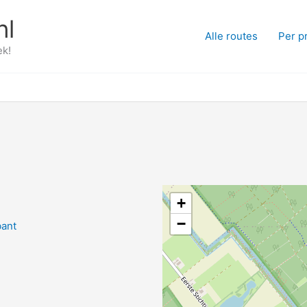
nl
Alle routes
Per p
ek!
+
−
ant