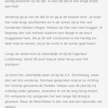
aardig ploeteren op de dijk. Ik was blij dat ik een lange broek
aan had!
Verderop ga je van de dijk af en ga je de bossen door. Je loopt
hier veel langs slootkanten en in de zomer zie je hier wel
honderden libellen vliegen. Helaas zat hier ook veel muggen. Ik
begreep dan ook meteen waarom een dorpje in de buurt
muggebeet heet. Als je dit wilt voorkomen is het handig om
deet mee te nemen, als je de route in de zomer gaat lopen.
Langs de sloten kom je uiteindelijk uit bij de Ingenieur
Luteijnweg. Vanaf dit punt loop je weer terug naar het
startpunt.
Je komt hier uiteindelijk weer uit bij de A.F. Stroinkweg, maar
dan net iets verderop. Normaal gesproken loop je nu richting
het riviertje genaamd de Flodder. Helaas was dit pad bij mij
volledig onder gelopen, waardoor ik via de weg terug moest.
Dit verbaaste mij, aangezien het een lange tijd droog is
geweest. Maar de Weerribben is dan ook wel een bijzonder nat
gebied.