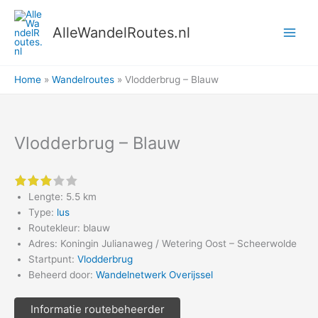
Ga
naar
AlleWandelRoutes.nl
de
inhoud
Home
Wandelroutes
Vlodderbrug – Blauw
Vlodderbrug – Blauw
3 of 5 stars
Lengte: 5.5 km
Type:
lus
Routekleur: blauw
Adres: Koningin Julianaweg / Wetering Oost – Scheerwolde
Startpunt:
Vlodderbrug
Beheerd door:
Wandelnetwerk Overijssel
Informatie routebeheerder