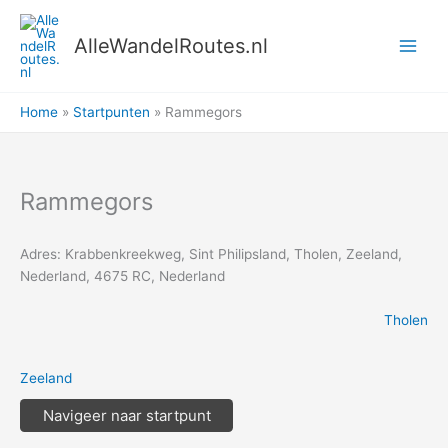
Ga
naar
AlleWandelRoutes.nl
de
inhoud
Home
Startpunten
Rammegors
Rammegors
Adres: Krabbenkreekweg, Sint Philipsland, Tholen, Zeeland,
Nederland, 4675 RC, Nederland
Tholen
Zeeland
Navigeer naar startpunt