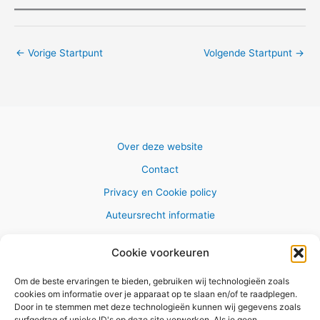
←
Vorige Startpunt
Volgende Startpunt
→
Over deze website
Contact
Privacy en Cookie policy
Auteursrecht informatie
Cookie voorkeuren
Om de beste ervaringen te bieden, gebruiken wij technologieën zoals
Copyright © 2026 AlleWandelRoutes.nl
cookies om informatie over je apparaat op te slaan en/of te raadplegen.
Door in te stemmen met deze technologieën kunnen wij gegevens zoals
surfgedrag of unieke ID's op deze site verwerken. Als je geen