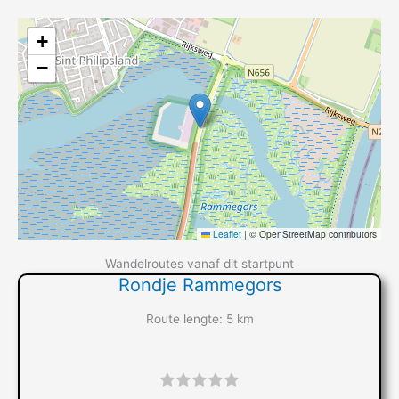
+
−
Leaflet
|
© OpenStreetMap contributors
Wandelroutes vanaf dit startpunt
Rondje Rammegors
Route lengte: 5 km
"]