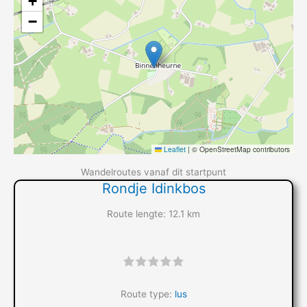
+
−
Leaflet
|
© OpenStreetMap contributors
Wandelroutes vanaf dit startpunt
Rondje Idinkbos
Route lengte: 12.1 km
"]
Route type:
lus