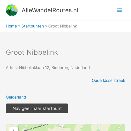
Ga
AlleWandelRoutes.nl
naar
de
inhoud
Home
Startpunten
Groot Nibbelink
Groot Nibbelink
Adres: Nibbelinklaan 12, Sinderen, Nederland
Oude IJsselstreek
Gelderland
Navigeer naar startpunt