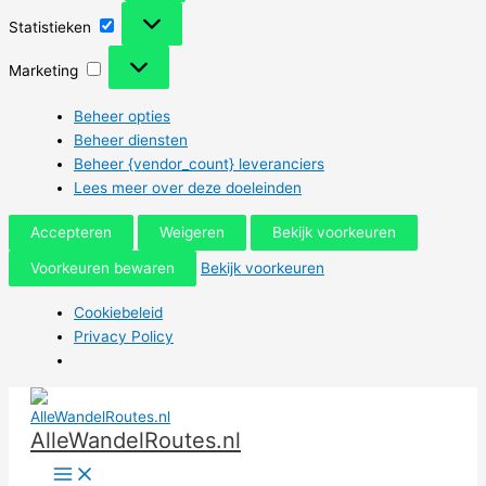
Statistieken
Statistieken
Marketing
Marketing
Beheer opties
Beheer diensten
Beheer {vendor_count} leveranciers
Lees meer over deze doeleinden
Accepteren
Weigeren
Bekijk voorkeuren
Voorkeuren bewaren
Bekijk voorkeuren
Cookiebeleid
Privacy Policy
Ga
naar
AlleWandelRoutes.nl
de
inhoud