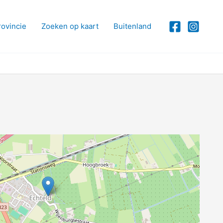
rovincie
Zoeken op kaart
Buitenland