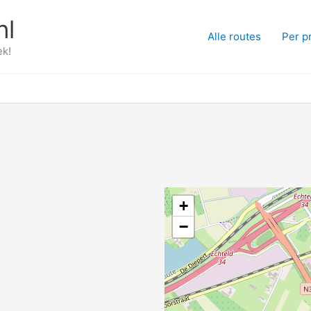
nl
Alle routes
Per p
ek!
+
−