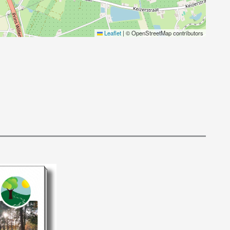
Leaflet
|
© OpenStreetMap contributors