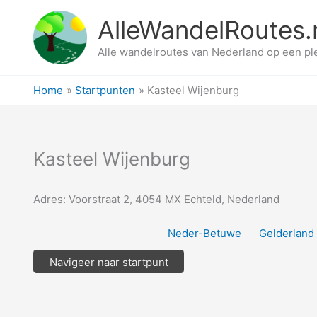
Ga
AlleWandelRoutes.
naar
de
Alle wandelroutes van Nederland op een pl
inhoud
Home
Startpunten
Kasteel Wijenburg
Kasteel Wijenburg
Adres: Voorstraat 2, 4054 MX Echteld, Nederland
Neder-Betuwe
Gelderland
Navigeer naar startpunt