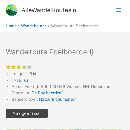
Ga
AlleWandelRoutes.nl
naar
de
inhoud
Home
Wandelroutes
Wandelroute Poelboerderij
Wandelroute Poelboerderij
3.5 of 5 stars
Lengte: 1.5 km
Type:
lus
Adres: Veerdijk 106, 1531 MB Wormer, NH, Nederland
Startpunt:
De Poelboerderij
Beheerd door:
Natuurmonumenten
Navigeer naar